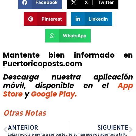
Facebook
X | Twitter
Pinterest
LinkedIn
WhatsApp
Mantente bien informado en
Puertoricoposts.com
Descarga nuestra aplicación
móvil, disponible
en el
App
Store
y
Google Play.
Otras Notas
ANTERIOR
SIGUIENTE
Loíza recicla e invita a ser parte del Pop-Up este sábado
Se suman nuevos agentes a la Policía Municipal de Moca