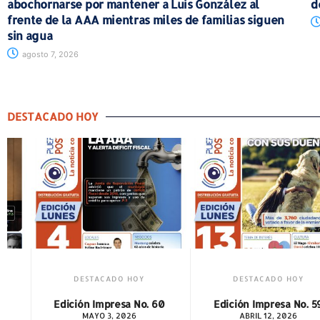
abochornarse por mantener a Luis González al
d
frente de la AAA mientras miles de familias siguen
sin agua
agosto 7, 2026
DESTACADO HOY
ADO HOY
DESTACADO HOY
DESTAC
presa No. 60
Edición Impresa No. 59
Edición Imp
3, 2026
ABRIL 12, 2026
MARZO 