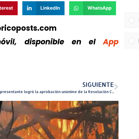
terest
LinkedIn
WhatsApp
oricoposts.com
vil, disponible
en el
App
SIGUIENTE
El representante logró la aprobación unánime de la Resolución Conjunta del Senado 0109, una medida de gran impacto para el municipio de Utuado