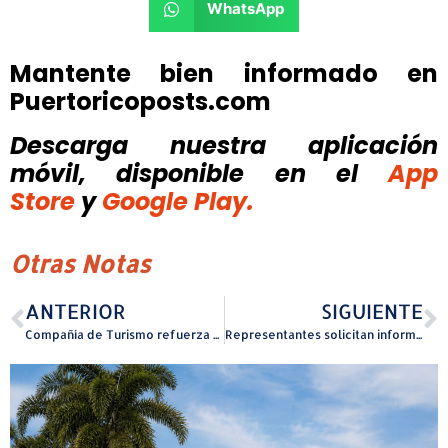
WhatsApp
Mantente bien informado en
Puertoricoposts.com
Descarga nuestra aplicación
móvil, disponible
en el
App
Store
y
Google Play.
Otras Notas
ANTERIOR
SIGUIENTE
Compañía de Turismo refuerza esfuerzos de prevención y orientación sobre seguridad en playas y cuerpos de agua
Representantes solicitan información a ACAA y ASC sobre posibles irregularidades en marbetes emitidos en centro de inspección de Yabucoa