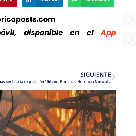
oricoposts.com
vil, disponible
en el
App
SIGUIENTE
Caguas invita a la exposición “Ritmos Boricuas: Herencia Musical de Puerto Rico” “En conmemoración del 50 aniversario de la Fundación del Centro–Casa Paoli”