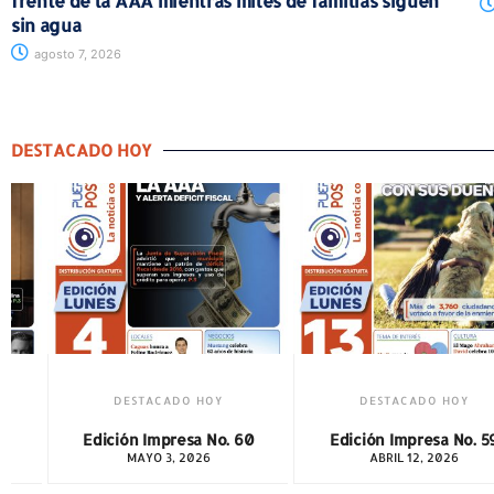
frente de la AAA mientras miles de familias siguen
sin agua
agosto 7, 2026
DESTACADO HOY
DESTACADO HOY
DESTACADO HOY
60
Edición Impresa No. 59
Edición Impresa No. 5
ABRIL 12, 2026
MARZO 1, 2026