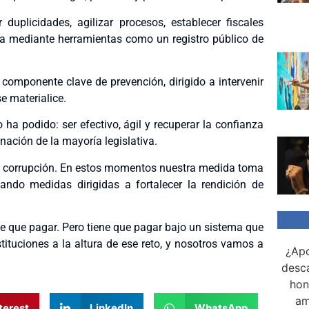
uplicidades, agilizar procesos, establecer fiscales
cia mediante herramientas como un registro público de
componente clave de prevención, dirigido a intervenir
se materialice.
 ha podido: ser efectivo, ágil y recuperar la confianza
nación de la mayoría legislativa.
la corrupción. En estos momentos nuestra medida toma
ndo medidas dirigidas a fortalecer la rendición de
iene que pagar. Pero tiene que pagar bajo un sistema que
stituciones a la altura de ese reto, y nosotros vamos a
¿Apo
desca
hon
am
terest
LinkedIn
WhatsApp