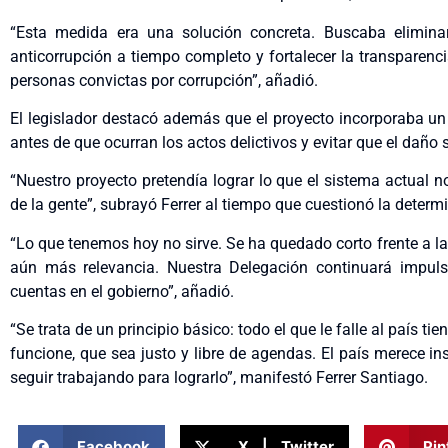
“Esta medida era una solución concreta. Buscaba eliminar d
anticorrupción a tiempo completo y fortalecer la transparen
personas convictas por corrupción”, añadió.
El legislador destacó además que el proyecto incorporaba un 
antes de que ocurran los actos delictivos y evitar que el daño 
“Nuestro proyecto pretendía lograr lo que el sistema actual no
de la gente”, subrayó Ferrer al tiempo que cuestionó la determi
“Lo que tenemos hoy no sirve. Se ha quedado corto frente a 
aún más relevancia. Nuestra Delegación continuará impulsa
cuentas en el gobierno”, añadió.
“Se trata de un principio básico: todo el que le falle al país t
funcione, que sea justo y libre de agendas. El país merece in
seguir trabajando para lograrlo”, manifestó Ferrer Santiago.
Facebook
X | Twitter
Pin