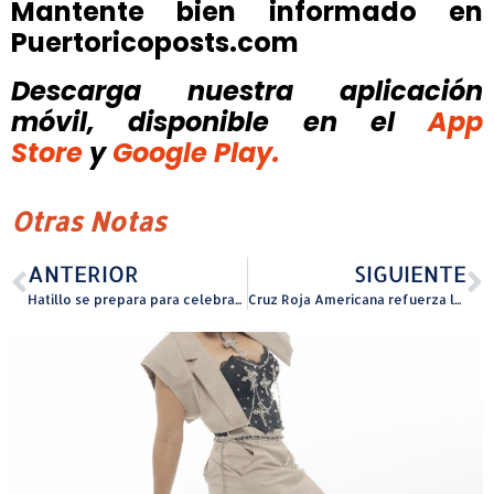
Mantente bien informado en
Puertoricoposts.com
Descarga nuestra aplicación
móvil, disponible
en el
App
Store
y
Google Play.
Otras Notas
ANTERIOR
SIGUIENTE
Hatillo se prepara para celebrar el Día de la Niñez
Cruz Roja Americana refuerza la prevención de incendios residenciales con su evento Activa tu Alarma