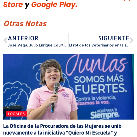
Store
y
Google Play.
Otras Notas
ANTERIOR
SIGUIENTE
José Vega, Julio Enrique Court y Miguel Ramos se unen para presentar “Grandes” en el Teatro Braulio Castillo
El rol de los veterinarios en la salud
LOCALES
La Oficina de la Procuradora de las Mujeres se unió
nuevamente a la iniciativa “Quiero Mi Escuela” y