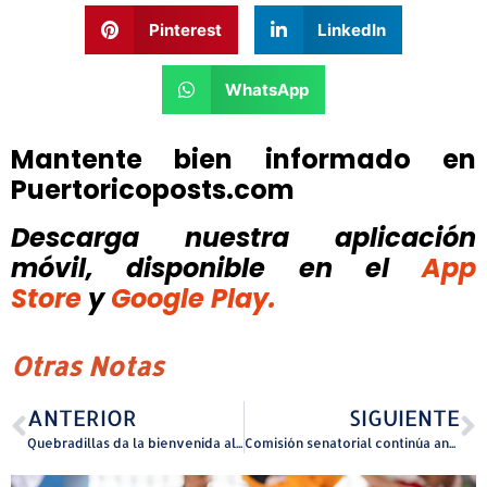
Pinterest
LinkedIn
WhatsApp
Mantente bien informado en
Puertoricoposts.com
Descarga nuestra aplicación
móvil, disponible
en el
App
Store
y
Google Play.
Otras Notas
ANTERIOR
SIGUIENTE
Quebradillas da la bienvenida al verano 2026 con la reapertura del parque acuático Rafael Pérez Santaliz
Comisión senatorial continúa análisis del presupuesto de gastos de las agencias