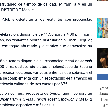
disfrutando de tiempo de calidad, en familia y en un
e DISTRITO T-Mobile.
-Mobile deleitarán a los visitantes con propuestas
elebración, disponible de 11:30 a.m. a 4:00 p.m. p.m.,
 los visitantes podrán disfrutar de su menú regular,
o ese toque ahumado y distintivo que caracteriza su
añola tendrá disponible su reconocido menú de
brunch
2:00 p.m., destacando platos emblemáticos de España
 ofrecerán opciones variadas entre las que sobresale el
cia se complementa con un espectáculo de flamenco en
riencia culinaria de tres cursos por $75.
¿Apo
bración con una propuesta de
brunch
que incorpora un
desca
urkey Ham & Swiss French Toast Sandwich
y
Steak &
hon
 ambiente deportivo y más casual.
am