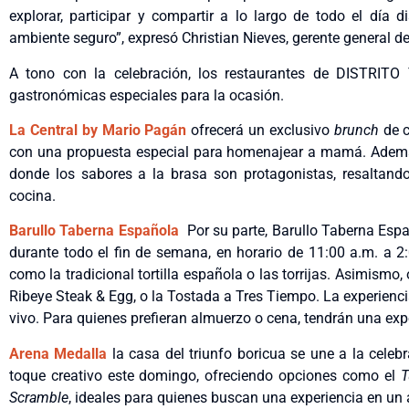
explorar, participar y compartir a lo largo de todo el día 
ambiente seguro”, expresó Christian Nieves, gerente general d
A tono con la celebración, los restaurantes de DISTRITO T
gastronómicas especiales para la ocasión.
La Central by Mario Pagán
ofrecerá un exclusivo
brunch
de c
con una propuesta especial para homenajear a mamá. Además,
donde los sabores a la brasa son protagonistas, resaltand
cocina.
Barullo Taberna Española
Por su parte, Barullo Taberna Esp
durante todo el fin de semana, en horario de 11:00 a.m. a 
como la tradicional tortilla española o las torrijas. Asimismo,
Ribeye Steak & Egg, o la Tostada a Tres Tiempo. La experien
vivo. Para quienes prefieran almuerzo o cena, tendrán una expe
Arena Medalla
la casa del triunfo boricua se une a la cele
toque creativo este domingo, ofreciendo opciones como el
T
Scramble
, ideales para quienes buscan una experiencia en un