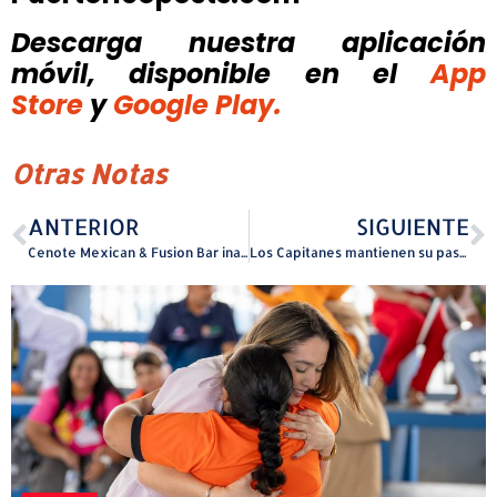
Descarga nuestra aplicación
móvil, disponible
en el
App
Store
y
Google Play.
Otras Notas
ANTERIOR
SIGUIENTE
Cenote Mexican & Fusion Bar inaugura en Fajardo con innovadora propuesta gastronómica y una inversión de $800 mil
Los Capitanes mantienen su paso arrollador