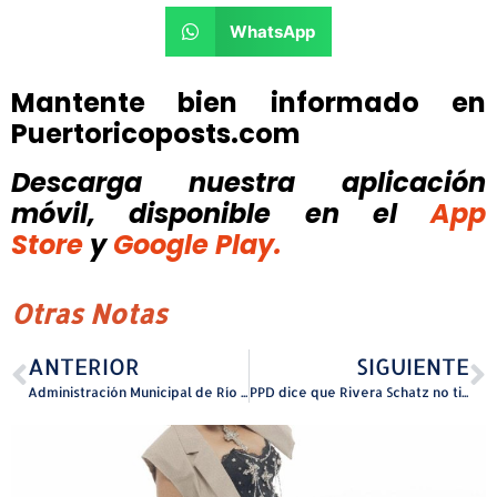
WhatsApp
Mantente bien informado en
Puertoricoposts.com
Descarga nuestra aplicación
móvil, disponible
en el
App
Store
y
Google Play.
Otras Notas
ANTERIOR
SIGUIENTE
Administración Municipal de Río Grande y ACUDEN realizarán Taller de Neurodesarrollo
PPD dice que Rivera Schatz no tiene babilla para correr a la gobernación