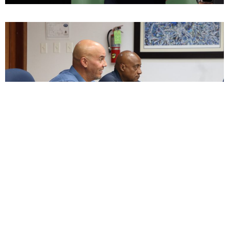
ENCUESTA
¿Apoyas enmendar la ley para permitir un descanso
digno junto a nuestras mascotas, honrando el vínculo
de lealtad, alegría y amor incondicional que nos
brindaron durante toda su vida?