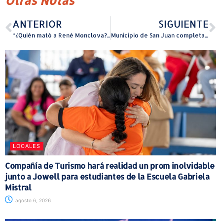
Otras Notas
ANTERIOR
SIGUIENTE
“¿Quién mató a René Monclova?”: la obra interactiva y mágica que marcó a la audiencia
Municipio de San Juan completa mejoras al Gimnasio de Boxeo de Parcelas Falú
LOCALES
Compañía de Turismo hará realidad un prom inolvidable
junto a Jowell para estudiantes de la Escuela Gabriela
Mistral
agosto 6, 2026