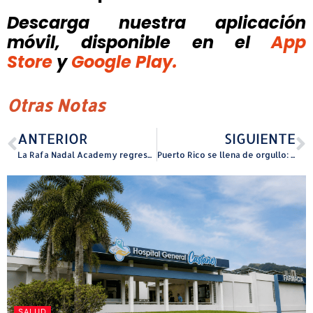
Descarga nuestra aplicación
móvil, disponible
en el
App
Store
y
Google Play.
Otras Notas
ANTERIOR
SIGUIENTE
La Rafa Nadal Academy regresa a Puerto Rico con sus campamentos oficiales de tenis para jóvenes y adultos
Puerto Rico se llena de orgullo: Nutra Coco alcanza la máxima distinción mundial
SALUD