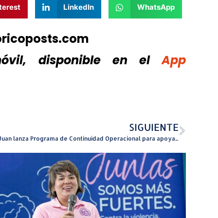
terest
LinkedIn
WhatsApp
oricoposts.com
vil, disponible
en el
App
SIGUIENTE
San Juan lanza Programa de Continuidad Operacional para apoyar pequeños negocios afectados por interrupciones de agua y energía eléctrica