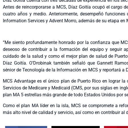
Díaz Goitía cuenta con tres décadas de experiencia en los sec
Antes de reincorporarse a MCS, Díaz Goitía ocupó el cargo de
cuatro años y medio. Anteriormente, desempeñó funciones d
Information Services y Advent Morro, además de su etapa en
“Me siento profundamente honrado por la confianza que MCS
deseoso de contribuir a la formación del equipo y seguir 
cuidado de la salud y como el mejor plan de salud de Puerto
Díaz Goitía. O’Drobinak también señaló que Gannett Ramo
sénior de Tecnología de la Información en MCS y reportará a D
MCS Advantage es el único plan de Puerto Rico en lograr la c
Servicios de Medicare y Medicaid (CMS, por sus siglas en ingl
plan MA 5 estrellas más grande de todo Estados Unidos por 
Como el plan MA líder en la isla, MCS se compromete a refo
más alto nivel de calidad y servicio, así como en contribuir al