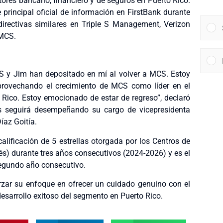
tores bancario, financiero y de seguros en Puerto Rico.
 principal oficial de información en FirstBank durante
irectivas similares en Triple S Management, Verizon
 MCS.
 y Jim han depositado en mí al volver a MCS. Estoy
aprovechando el crecimiento de MCS como líder en el
 Rico. Estoy emocionado de estar de regreso”, declaró
s seguirá desempeñando su cargo de vicepresidenta
íaz Goitía.
alificación de 5 estrellas otorgada por los Centros de
és) durante tres años consecutivos (2024-2026) y es el
segundo año consecutivo.
rzar su enfoque en ofrecer un cuidado genuino con el
 desarrollo exitoso del segmento en Puerto Rico.