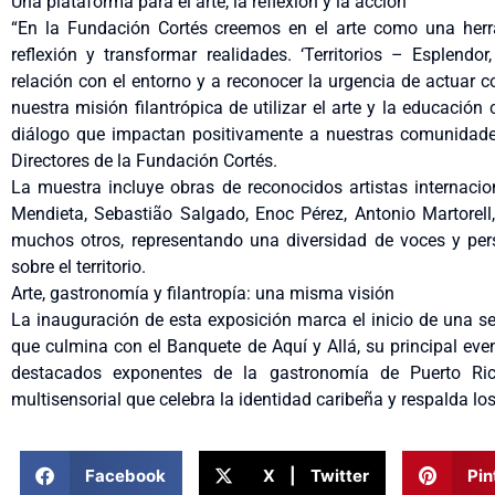
Una plataforma para el arte, la reflexión y la acción
“En la Fundación Cortés creemos en el arte como una herr
reflexión y transformar realidades. ‘Territorios – Esplendo
relación con el entorno y a reconocer la urgencia de actuar 
nuestra misión filantrópica de utilizar el arte y la educaci
diálogo que impactan positivamente a nuestras comunidades”
Directores de la Fundación Cortés.
La muestra incluye obras de reconocidos artistas internacio
Mendieta, Sebastião Salgado, Enoc Pérez, Antonio Martorell
muchos otros, representando una diversidad de voces y per
sobre el territorio.
Arte, gastronomía y filantropía: una misma visión
La inauguración de esta exposición marca el inicio de una se
que culmina con el Banquete de Aquí y Allá, su principal ev
destacados exponentes de la gastronomía de Puerto Ri
multisensorial que celebra la identidad caribeña y respalda lo
Facebook
X | Twitter
Pin