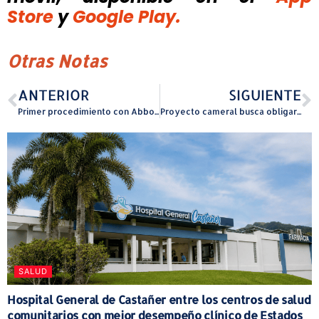
Store
y
Google Play.
Otras Notas
ANTERIOR
SIGUIENTE
Primer procedimiento con Abbott MitraClip™ G5 en Puerto Rico para reparar fuga en válvula mitral del corazón, realizado en el Centro Médico Menonita de Cayey
Proyecto cameral busca obligar el uso de materiales resistentes al salitre para evitar el deterioro prematuro de obras públicas costeras
SALUD
Hospital General de Castañer entre los centros de salud
comunitarios con mejor desempeño clínico de Estados