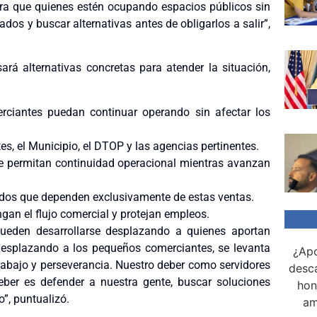
ra que quienes estén ocupando espacios públicos sin
dos y buscar alternativas antes de obligarlos a salir”,
rá alternativas concretas para atender la situación,
erciantes puedan continuar operando sin afectar los
es, el Municipio, el DTOP y las agencias pertinentes.
e permitan continuidad operacional mientras avanzan
dos que dependen exclusivamente de estas ventas.
gan el flujo comercial y protejan empleos.
pueden desarrollarse desplazando a quienes aportan
desplazando a los pequeños comerciantes, se levanta
¿Apo
bajo y perseverancia. Nuestro deber como servidores
desca
eber es defender a nuestra gente, buscar soluciones
hon
”, puntualizó.
am