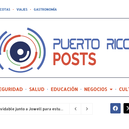
COTAS
VIAJES
GASTRONOMÍA
EGURIDAD
SALUD
EDUCACIÓN
NEGOCIOS
CUL
Compañía de Turismo hará realidad un prom inolvidable junto a Jowell para estudiantes de la Escuela Gabriela Mistral