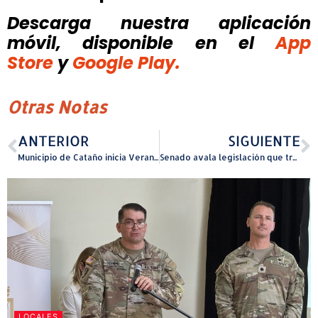
Descarga nuestra aplicación
móvil, disponible
en el
App
Store
y
Google Play.
Otras Notas
ANTERIOR
SIGUIENTE
Municipio de Cataño inicia Verano Recreativo Adaptado 2026 para fortalecer inclusión y desarrollo de participantes con diversidad funcional
Senado avala legislación que transfiere al CRIM recaudos de patentes por servicios de telecomunicaciones
LOCALES