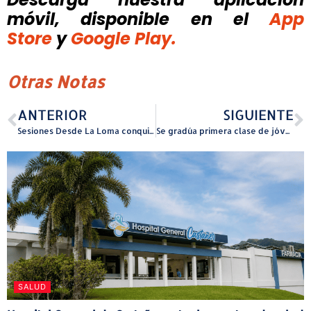
móvil, disponible
en el
App
Store
y
Google Play.
Otras Notas
ANTERIOR
SIGUIENTE
Sesiones Desde La Loma conquista Tenerife ante más de 10,000 personas en la Plaza del Cristo
Se gradúa primera clase de jóvenes con diversidad funcional del área académica vocacional y técnica de los Centros Sor Isolina Ferré
SALUD