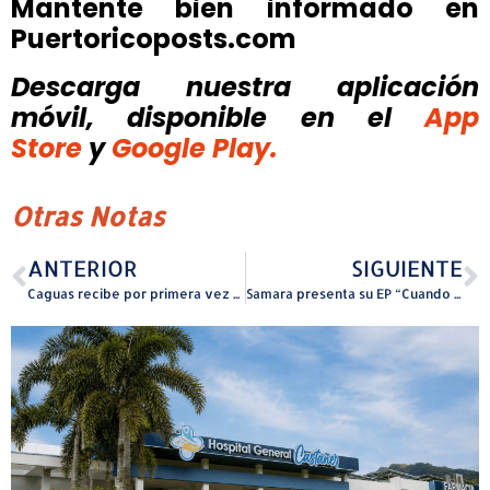
Mantente bien informado en
Puertoricoposts.com
Descarga nuestra aplicación
móvil, disponible
en el
App
Store
y
Google Play.
Otras Notas
ANTERIOR
SIGUIENTE
Caguas recibe por primera vez visitantes del crucero Disney Destiny como parte del tour “Taste of Puerto Rico”
Samara presenta su EP “Cuando todo acaba”