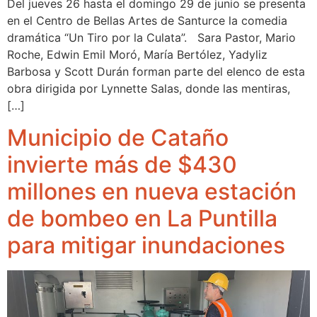
Del jueves 26 hasta el domingo 29 de junio se presenta
en el Centro de Bellas Artes de Santurce la comedia
dramática “Un Tiro por la Culata”. Sara Pastor, Mario
Roche, Edwin Emil Moró, María Bertólez, Yadyliz
Barbosa y Scott Durán forman parte del elenco de esta
obra dirigida por Lynnette Salas, donde las mentiras,
[…]
Municipio de Cataño
invierte más de $430
millones en nueva estación
de bombeo en La Puntilla
para mitigar inundaciones