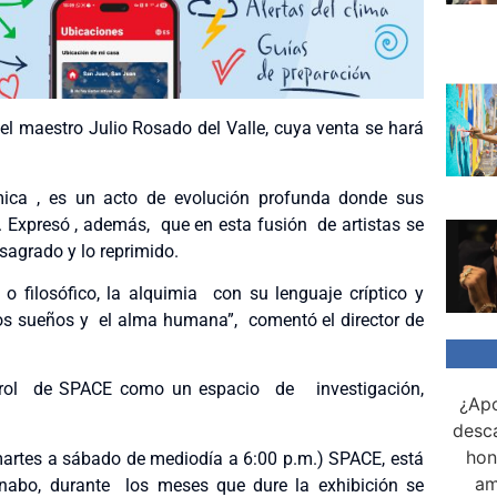
el maestro Julio Rosado del Valle, cuya venta se hará
ica , es un acto de evolución profunda donde sus
. Expresó , además, que en esta fusión de artistas se
 sagrado y lo reprimido.
o filosófico, la alquimia con su lenguaje críptico y
e, los sueños y el alma humana”, comentó el director de
l rol de SPACE como un espacio de investigación,
¿Apo
desca
hon
(martes a sábado de mediodía a 6:00 p.m.) SPACE, está
am
ynabo, durante los meses que dure la exhibición se