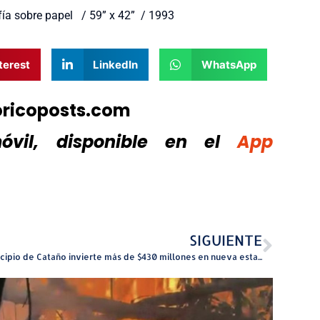
fía sobre papel / 59” x 42” / 1993
terest
LinkedIn
WhatsApp
oricoposts.com
vil, disponible
en el
App
SIGUIENTE
Municipio de Cataño invierte más de $430 millones en nueva estación de bombeo en La Puntilla para mitigar inundaciones