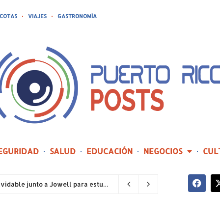
COTAS
VIAJES
GASTRONOMÍA
EGURIDAD
SALUD
EDUCACIÓN
NEGOCIOS
CUL
Compañía de Turismo hará realidad un prom inolvidable junto a Jowell para estudiantes de la Escuela Gabriela Mistral