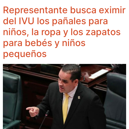
Representante busca eximir
del IVU los pañales para
niños, la ropa y los zapatos
para bebés y niños
pequeños