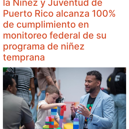
la Niñez y Juventud de
Puerto Rico alcanza 100%
de cumplimiento en
monitoreo federal de su
programa de niñez
temprana