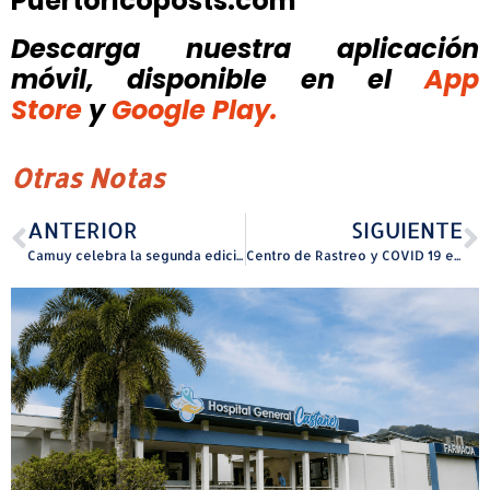
Puertoricoposts.com
Descarga nuestra aplicación
móvil, disponible
en el
App
Store
y
Google Play.
Otras Notas
ANTERIOR
SIGUIENTE
Camuy celebra la segunda edición del Festival de la Yautía
Centro de Rastreo y COVID 19 en Luquillo intensifica campaña preventiva contra el dengue e influenza de cara al inicio del semestre escolar