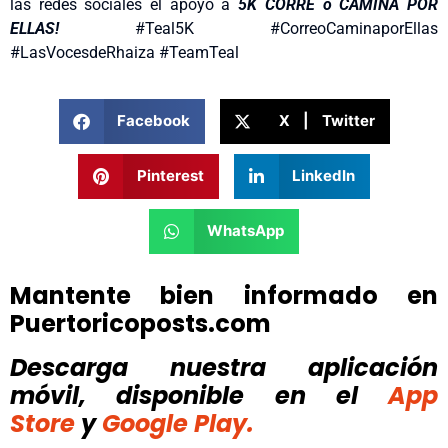
las redes sociales el apoyo a
5K
CORRE o CAMINA POR
ELLAS!
#Teal5K #CorreoCaminaporEllas
#LasVocesdeRhaiza #TeamTeal
Facebook
X | Twitter
Pinterest
LinkedIn
WhatsApp
Mantente bien informado en
Puertoricoposts.com
Descarga nuestra aplicación
móvil, disponible
en el
App
Store
y
Google Play.