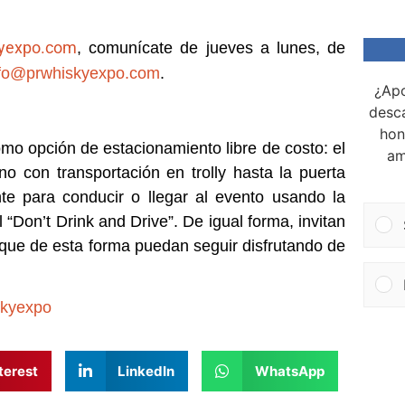
yexpo.com
, comunícate de jueves a lunes, de
nfo@prwhiskyexpo.com
.
¿Apo
desca
hon
omo opción de estacionamiento libre de costo: el
am
no con transportación en trolly hasta la puerta
te para conducir o llegar al evento usando la
 “Don’t Drink and Drive”. De igual forma, invitan
a que de esta forma puedan seguir disfrutando de
skyexpo
terest
LinkedIn
WhatsApp