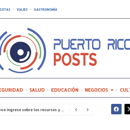
COTAS
VIAJES
GASTRONOMÍA
EGURIDAD
SALUD
EDUCACIÓN
NEGOCIOS
CUL
Explora y Avanza orientará a estudiantes de nuevo ingreso sobre los recursos y servicios del RUM
6 minutos ago