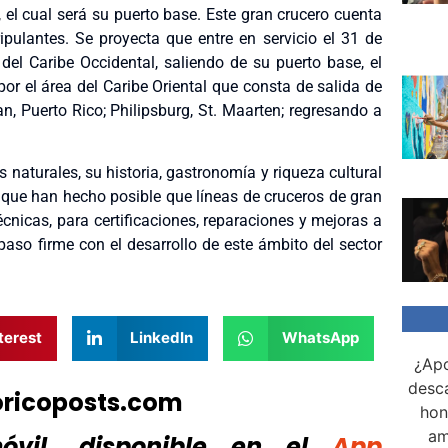
 el cual será su puerto base. Este gran crucero cuenta
ulantes. Se proyecta que entre en servicio el 31 de
 del Caribe Occidental, saliendo de su puerto base, el
or el área del Caribe Oriental que consta de salida de
n, Puerto Rico; Philipsburg, St. Maarten; regresando a
 naturales, su historia, gastronomía y riqueza cultural
 que han hecho posible que líneas de cruceros de gran
cnicas, para certificaciones, reparaciones y mejoras a
paso firme con el desarrollo de este ámbito del sector
terest
LinkedIn
WhatsApp
¿Apo
desca
oricoposts.com
hon
am
vil, disponible
en el
App