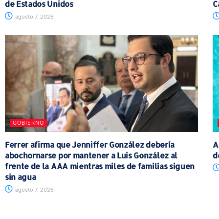
de Estados Unidos
C
agosto 7, 2026
GOBIERNO
Ferrer afirma que Jenniffer González debería
A
abochornarse por mantener a Luis González al
d
frente de la AAA mientras miles de familias siguen
sin agua
agosto 7, 2026