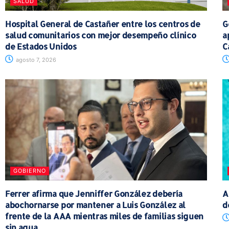
SALUD
Hospital General de Castañer entre los centros de
G
salud comunitarios con mejor desempeño clínico
a
de Estados Unidos
C
agosto 7, 2026
GOBIERNO
Ferrer afirma que Jenniffer González debería
A
abochornarse por mantener a Luis González al
d
frente de la AAA mientras miles de familias siguen
sin agua