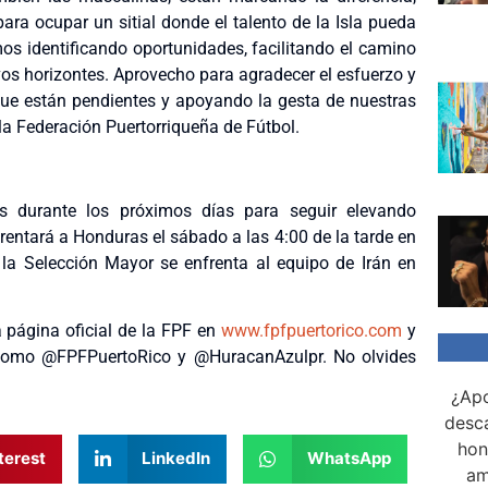
a ocupar un sitial donde el talento de la Isla pueda
mos identificando oportunidades, facilitando el camino
vos horizontes. Aprovecho para agradecer el esfuerzo y
que están pendientes y apoyando la gesta de nuestras
la Federación Puertorriqueña de Fútbol.
os durante los próximos días para seguir elevando
rentará a Honduras el sábado a las 4:00 de la tarde en
 la Selección Mayor se enfrenta al equipo de Irán en
a página oficial de la FPF en
www.fpfpuertorico.com
y
r como @FPFPuertoRico y @HuracanAzulpr. No olvides
¿Apo
desca
hon
terest
LinkedIn
WhatsApp
am