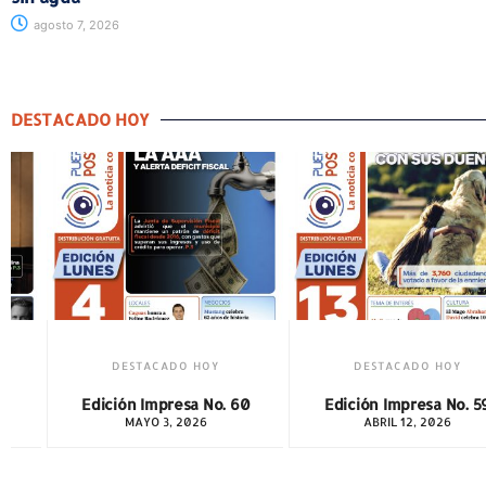
agosto 7, 2026
DESTACADO HOY
DESTACADO HOY
DESTACADO HOY
. 60
Edición Impresa No. 59
Edición Impresa No.
ABRIL 12, 2026
MARZO 1, 2026