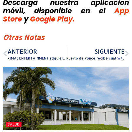
Descarga nuestra aplicación
móvil, disponible
en el
App
Store
y
Google Play.
Otras Notas
ANTERIOR
SIGUIENTE
RIMAS ENTERTAINMENT adquiere una participación en Dale Play Records y expande su presencia global
Puerto de Ponce recibe cuatro transformadores para las primeras plantas de energía limpia en el sur
SALUD