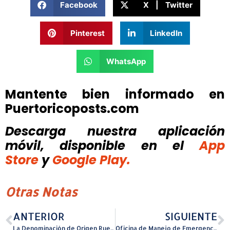
Facebook
X | Twitter
Pinterest
LinkedIn
WhatsApp
Mantente bien informado en
Puertoricoposts.com
Descarga nuestra aplicación
móvil, disponible
en el
App
Store
y
Google Play.
Otras Notas
ANTERIOR
SIGUIENTE
La Denominación de Origen Rueda brilla en el informe “RUEDA 2025 TOP 100” de Beth Willard y Tim Atkin
Oficina de Manejo de Emergencias de Cataño responde con éxito a accidente de motora en la autopista PR-22