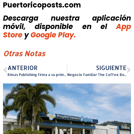
Puertoricoposts.com
Descarga nuestra aplicación
móvil, disponible
en el
App
Store
y
Google Play.
Otras Notas
ANTERIOR
SIGUIENTE
Rimas Publishing firma a su primer talento en España, introduciéndose al mercado europeo
Negocio familiar The Coffee Boutique sufre pérdida total tras incendio provocado por fluctuaciones eléctricas