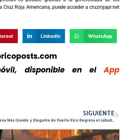
la Cruz Roja Americana, puede acceder a cruzrojapr.net
terest
LinkedIn
WhatsApp
oricoposts.com
vil, disponible
en el
App
SIGUIENTE
La Cena Más Grande y Elegante de Puerto Rico Regresa el sábado, 3 de mayo de 2025