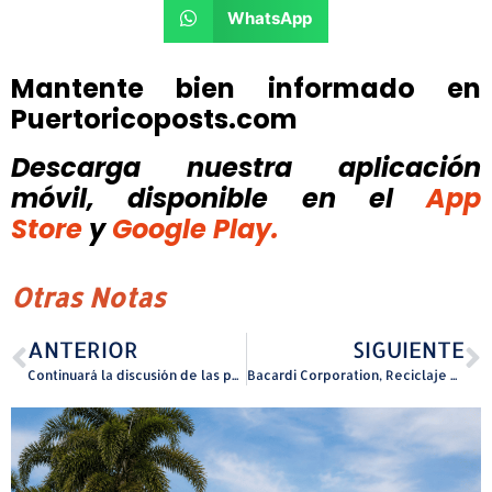
WhatsApp
Mantente bien informado en
Puertoricoposts.com
Descarga nuestra aplicación
móvil, disponible
en el
App
Store
y
Google Play.
Otras Notas
ANTERIOR
SIGUIENTE
Continuará la discusión de las partidas del presupuesto del DSP
Bacardi Corporation, Reciclaje del Norte y el Municipio de Cataño lanzan innovador programa de reciclaje de vidrio en la Bahía