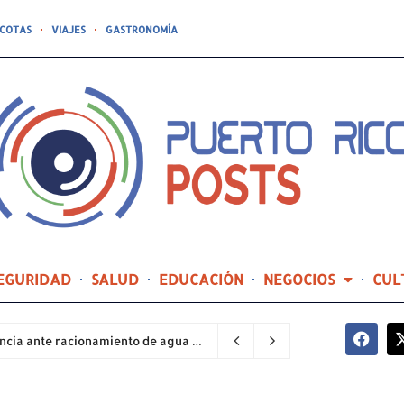
COTAS
VIAJES
GASTRONOMÍA
EGURIDAD
SALUD
EDUCACIÓN
NEGOCIOS
CUL
Sector industrial implementa planes de contingencia ante racionamiento de agua y hace un llamado a la eficiencia infraestructural