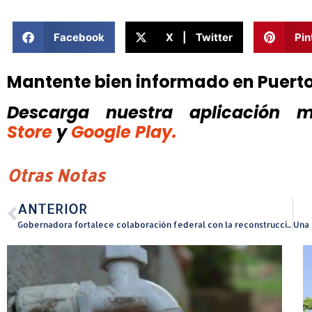
Facebook
X | Twitter
Pin
Mantente bien informado en Puert
Descarga nuestra aplicación mó
Store
y
Google Play.
Otras Notas
ANTERIOR
Gobernadora fortalece colaboración federal con la reconstrucción