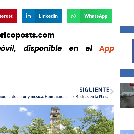
terest
LinkedIn
WhatsApp
oricoposts.com
vil, disponible
en el
App
SIGUIENTE
Una noche de amor y música: Homenajea a las Madres en la Plaza Pública de Peñelas