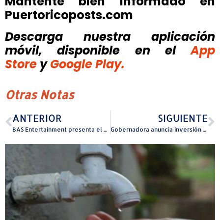
Mantente bien informado en
Puertoricoposts.com
Descarga nuestra aplicación
móvil, disponible
en el
App
Store
y
Google Play.
Otras Notas
ANTERIOR
SIGUIENTE
BAS Entertainment presenta el elenco de “Shrek El Musical”
Gobernadora anuncia inversión de $53.7 millones en desarrollo residencial seguro en Naguabo