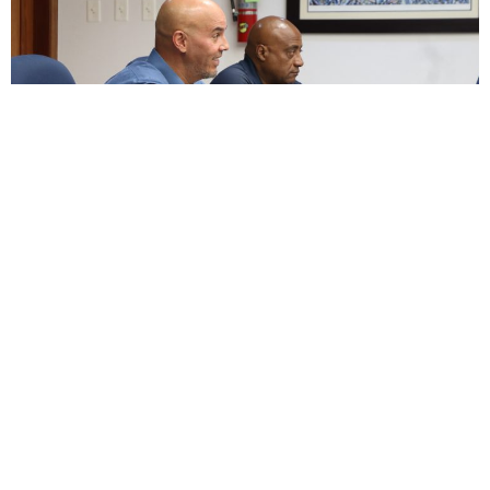
ENCUESTA
¿Apoyas enmendar la ley para permitir un descanso
digno junto a nuestras mascotas, honrando el vínculo
de lealtad, alegría y amor incondicional que nos
brindaron durante toda su vida?
Si
No