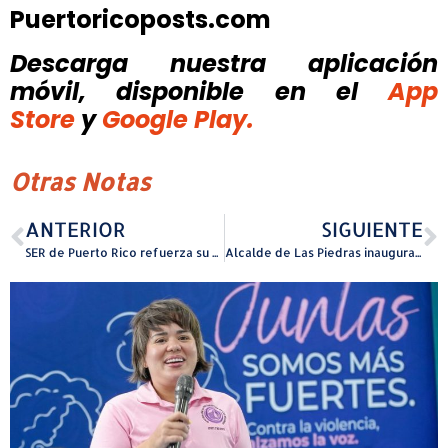
Puertoricoposts.com
Descarga nuestra aplicación
móvil, disponible
en el
App
Store
y
Google Play.
Otras Notas
ANTERIOR
SIGUIENTE
SER de Puerto Rico refuerza su programa de cuidados neonatales
Alcalde de Las Piedras inaugura puente en la comunidad Gene Díaz del Barrio Montones