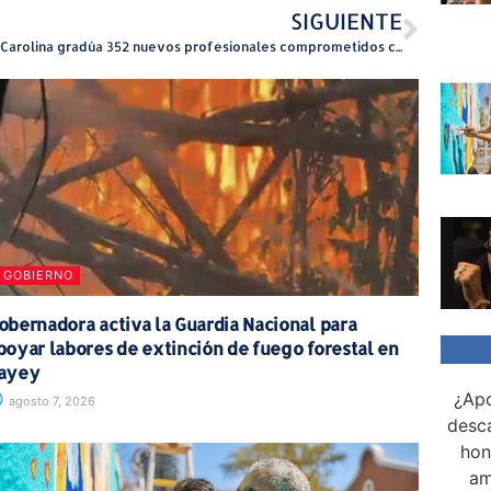
SIGUIENTE
UPR Carolina gradúa 352 nuevos profesionales comprometidos con transformar a Puerto Rico
GOBIERNO
obernadora activa la Guardia Nacional para
poyar labores de extinción de fuego forestal en
ayey
¿Apo
agosto 7, 2026
desca
hon
am