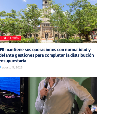
EDUCACIÓN
PR mantiene sus operaciones con normalidad y
delanta gestiones para completar la distribución
resupuestaria
agosto 5, 2026