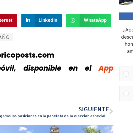
terest
LinkedIn
WhatsApp
¿Apo
desca
TAÑO
hon
am
oricoposts.com
vil, disponible
en el
App
SIGUIENTE
Otorgadas las posiciones en la papeleta de la elección especial para la alcaldía de Gurabo