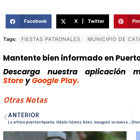
Facebook
X | Twitter
Pin
Tags:
FIESTAS PATRONALES
MUNICIPIO DE CA
Mantente bien informado en Puert
Descarga nuestra aplicación mó
Store
y
Google Play.
Otras Notas
ANTERIOR
La artista puertorriqueña, Odalis Gómez Báez, inauguró su nueva exposición Donde el cuerpo guarda el duelo, en la Galería Guatíbiri