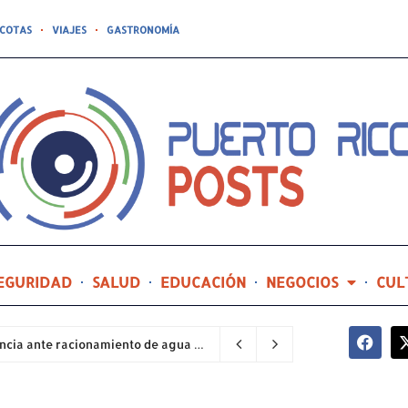
COTAS
VIAJES
GASTRONOMÍA
EGURIDAD
SALUD
EDUCACIÓN
NEGOCIOS
CUL
Sector industrial implementa planes de contingencia ante racionamiento de agua y hace un llamado a la eficiencia infraestructural