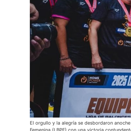
El orgullo y la alegría se desbordaron anoc
Femenina (LBPF) con una victoria contundent