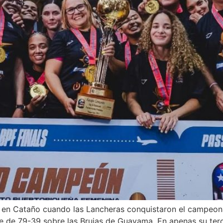
he en Cataño cuando las Lancheras conquistaron el campeon
e de 79-39 sobre las Brujas de Guayama. En apenas su terc