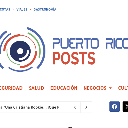
COTAS
VIAJES
GASTRONOMÍA
EGURIDAD
SALUD
EDUCACIÓN
NEGOCIOS
CUL
Joealis Filippetti regresa al teatro con la comedia “Una Cristiana Rookie… ¡Qué Papelón!”
2 horas ago