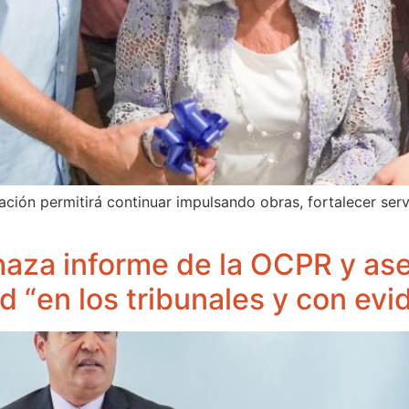
ación permitirá continuar impulsando obras, fortalecer serv
haza informe de la OCPR y ase
d “en los tribunales y con ev