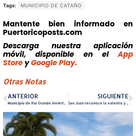
Tags:
MUNICIPIO DE CATAÑO
Mantente bien informado en
Puertoricoposts.com
Descarga nuestra aplicación
móvil, disponible
en el
App
Store
y
Google Play.
Otras Notas
ANTERIOR
SIGUIENTE
Municipio de Río Grande invierte $53,000 para apoyar instituciones educativas en el marco de la Semana Educativa
San Juan reconoce la valentía y compromiso de la Policía Municipal durante ceremonia de Valores del Año 2025