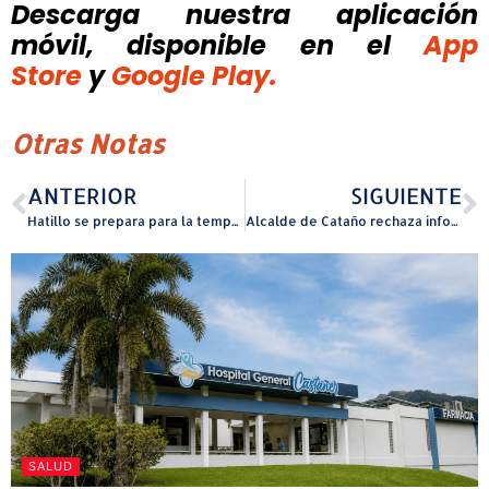
Descarga nuestra aplicación
móvil, disponible
en el
App
Store
y
Google Play.
Otras Notas
ANTERIOR
SIGUIENTE
Hatillo se prepara para la temporada de huracanes 2026
Alcalde de Cataño rechaza informe de la OCPR y asegura que el Municipio defenderá su integridad “en los tribunales y con evidencia”
SALUD