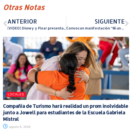
Otras Notas
ANTERIOR
SIGUIENTE
[VIDEO] Disney y Pixar presentan el primer tráiler de la comedia animada HOPPERS
Convocan manifestación “Ni un peso más para los buitres”
LOCALES
Compañía de Turismo hará realidad un prom inolvidable
junto a Jowell para estudiantes de la Escuela Gabriela
Mistral
agosto 6, 2026