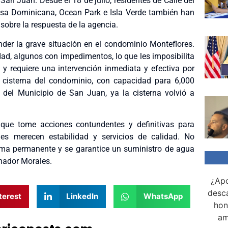
San Juan. Desde el 18 de julio, residentes de Calle del
, Casa Dominicana, Ocean Park e Isla Verde también han
 sobre la respuesta de la agencia.
der la grave situación en el condominio Monteflores.
dad, algunos con impedimentos, lo que les imposibilita
y requiere una intervención inmediata y efectiva por
a cisterna del condominio, con capacidad para 6,000
 del Municipio de San Juan, ya la cisterna volvió a
 que tome acciones contundentes y definitivas para
es merecen estabilidad y servicios de calidad. No
ma permanente y se garantice un suministro de agua
enador Morales.
¿Apo
desca
terest
LinkedIn
WhatsApp
hon
am