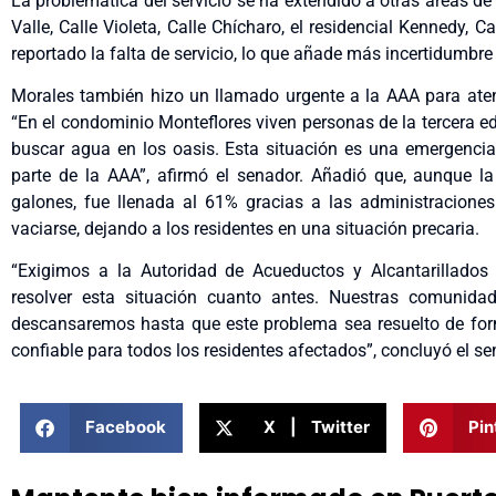
La problemática del servicio se ha extendido a otras áreas de 
Valle, Calle Violeta, Calle Chícharo, el residencial Kennedy
reportado la falta de servicio, lo que añade más incertidumbre
Morales también hizo un llamado urgente a la AAA para aten
“En el condominio Monteflores viven personas de la tercera e
buscar agua en los oasis. Esta situación es una emergencia 
parte de la AAA”, afirmó el senador. Añadió que, aunque l
galones, fue llenada al 61% gracias a las administraciones
vaciarse, dejando a los residentes en una situación precaria.
“Exigimos a la Autoridad de Acueductos y Alcantarillados
resolver esta situación cuanto antes. Nuestras comunidad
descansaremos hasta que este problema sea resuelto de for
confiable para todos los residentes afectados”, concluyó el s
Facebook
X | Twitter
Pin