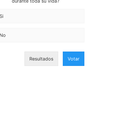
durante toda su vida?
Si
No
Resultados
Votar