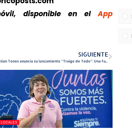
oricoposts.com
vil, disponible
en el
App
SIGUIENTE
Christian Tonos anuncia su lanzamiento “Traigo de Todo”: Una fusión caribeña para celebrar el verano
LOCALES