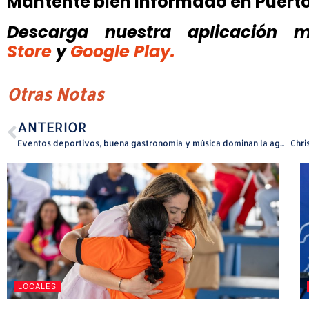
Mantente bien informado en Puert
Descarga nuestra aplicación mó
Store
y
Google Play.
Otras Notas
ANTERIOR
Eventos deportivos, buena gastronomía y música dominan la agenda de la quinta edición del Camuy Summer Fest
LOCALES