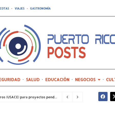
COTAS
VIAJES
GASTRONOMÍA
EGURIDAD
SALUD
EDUCACIÓN
NEGOCIOS
CUL
Alcaldes asociados reciben al Cuerpo de Ingenieros (USACE) para proyectos pendientes.
1 hora ago