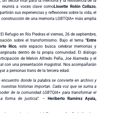
”
, un sector vital para la memoria y la resistencia de la
l reunirá a voces clave como
Lissette Rolón Collazo
,
irán sus experiencias y reflexiones sobre la vida, el
 la construcción de una memoria LGBTQIA+ más amplia
El Refugio en Río Piedras el viernes, 26 de septiembre,
sación sobre el transformismo. Bajo el tema
“Entre
erto Rico
, este espacio busca celebrar memorias y
marginada dentro de la propia comunidad. El diálogo
rticipación de Melvin Alfredo Peña, Joe Alameda y el
cial con una presentación magistral. Nos acompañarán
r a personas trans de la tercera edad.
encuentro donde la palabra se convierte en archivo y
ue nuestras historias importan. Cada voz que se suma a
l poder de la comunidad LGBTQIA+ para transformar el
 forma de justicia”.
–
Heriberto Ramírez Ayala,