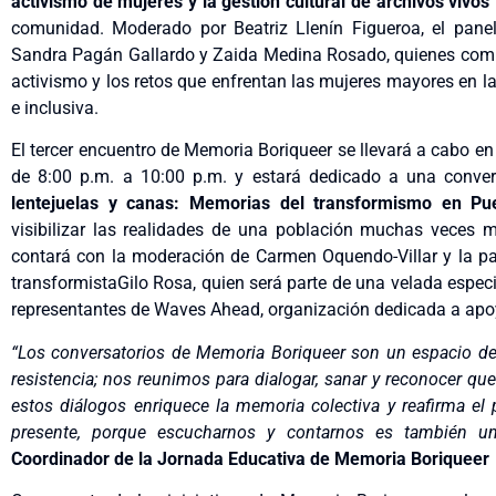
activismo de mujeres y la gestión cultural de archivos vivos
comunidad. Moderado por Beatriz Llenín Figueroa, el pane
Sandra Pagán Gallardo y Zaida Medina Rosado, quienes compart
activismo y los retos que enfrentan las mujeres mayores en
e inclusiva.
El tercer encuentro de Memoria Boriqueer se llevará a cabo en 
de 8:00 p.m. a 10:00 p.m. y estará dedicado a una conver
lentejuelas y canas: Memorias del transformismo en Pu
visibilizar las realidades de una población muchas veces 
contará con la moderación de Carmen Oquendo-Villar y la pa
transformistaGilo Rosa, quien será parte de una velada espe
representantes de Waves Ahead, organización dedicada a apoya
“Los conversatorios de Memoria Boriqueer son un espacio de 
resistencia; nos reunimos para dialogar, sanar y reconocer q
estos diálogos enriquece la memoria colectiva y reafirma e
presente, porque escucharnos y contarnos es también una
Coordinador de la Jornada Educativa de Memoria Boriqueer