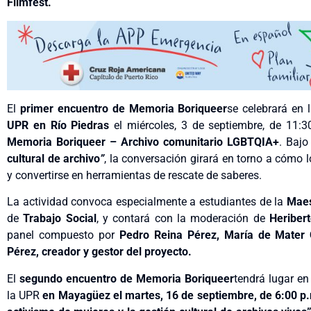
Filmfest.
El
primer encuentro de Memoria Boriqueer
se celebrará en 
UPR en Río Piedras
el miércoles, 3 de septiembre, de 11:3
Memoria Boriqueer – Archivo comunitario LGBTQIA+
. Baj
cultural de archivo
”
, la conversación girará en torno a cómo
y convertirse en herramientas de rescate de saberes.
La actividad convoca especialmente a estudiantes de la
Maes
de
Trabajo Social
, y contará con la moderación de
Heriber
panel compuesto por
Pedro Reina Pérez, María de Mater O
Pérez, creador y gestor del proyecto
.
El
segundo encuentro de Memoria Boriqueer
tendrá lugar en
la UPR
en Mayagüez el martes, 16 de septiembre, de 6:00 p.