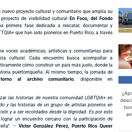
 nuevo proyecto cultural y comunitario que amplía su
 proyecto de visibilidad cultural
En Foco, del Fondo
a primera fase dedicada a rescatar, documentar y
BTTQIA+ que han sido pioneros en Puerto Rico, a través
e voces académicas, artísticas y comunitarias para
encia cultural. Cada encuentro busca acompañar a
ectivamente cómo construir un país más justo, donde la
toria puertorriqueña. Al mismo tiempo, la jornada de
torno al archivo comunitario
, disponible en
¿Apo
lizar las historias de nuestra comunidad LGBTQIA+ en
desca
do y las historias de un grupo de artistas pioneros en
hon
stir y a ser recordades desde la dignidad.
Es por esto
am
lograr un encuentro cercano con la participación de
eña”.
–
Víctor González Pérez, Puerto Rico Queer