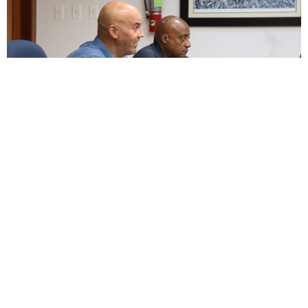
ENCUESTA
¿Apoyas enmendar la ley para permitir un descanso
digno junto a nuestras mascotas, honrando el vínculo
de lealtad, alegría y amor incondicional que nos
brindaron durante toda su vida?
Si