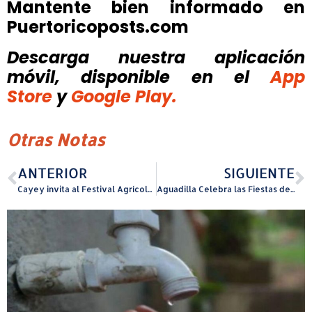
Mantente bien informado en
Puertoricoposts.com
Descarga nuestra aplicación
móvil, disponible
en el
App
Store
y
Google Play.
Otras Notas
ANTERIOR
SIGUIENTE
Cayey invita al Festival Agrícola San Isidro Labrador este fin de semana en la plaza Ramón Frade León.
Aguadilla Celebra las Fiestas de San Carlos