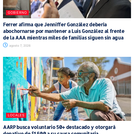
GOBIERNO
Ferrer afirma que Jenniffer González debería
abochornarse por mantener a Luis González al frente
de la AAA mientras miles de familias siguen sin agua
agosto 7, 2026
LOCALES
AARP busca voluntario 50+ destacado y otorgará
donativo de $1,500 a su causa comunitaria