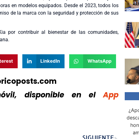
onoras en modelos equipados. Desde el 2023, todos los
miso de la marca con la seguridad y protección de sus
ia por contribuir al bienestar de las comunidades,
mana.
terest
LinkedIn
WhatsApp
oricoposts.com
vil, disponible
en el
App
¿Apo
desca
hon
am
SIGUIENTE