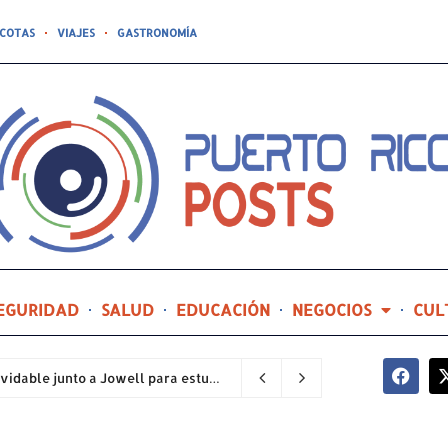
COTAS
VIAJES
GASTRONOMÍA
EGURIDAD
SALUD
EDUCACIÓN
NEGOCIOS
CUL
Compañía de Turismo hará realidad un prom inolvidable junto a Jowell para estudiantes de la Escuela Gabriela Mistral