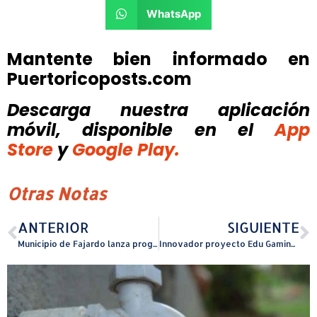
WhatsApp
Mantente bien informado en
Puertoricoposts.com
Descarga nuestra aplicación
móvil, disponible
en el
App
Store
y
Google Play.
Otras Notas
ANTERIOR
SIGUIENTE
Municipio de Fajardo lanza programa para guiar a nuevos emprendedores en el proceso de abrir su negocio
Innovador proyecto Edu Gaming en Loíza recibe la visita del secretario del Departamento de Educación