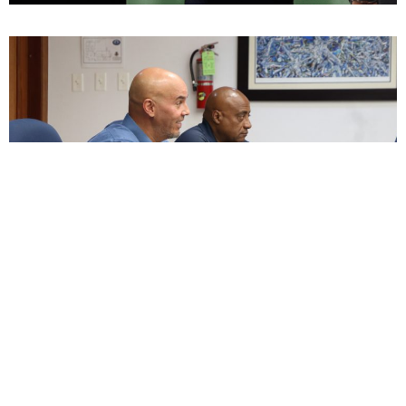
ENCUESTA
¿Apoyas enmendar la ley para permitir un descanso
digno junto a nuestras mascotas, honrando el vínculo
de lealtad, alegría y amor incondicional que nos
brindaron durante toda su vida?